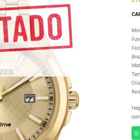
CA
Mov
Fun
Fec
Bra
Mate
Tam
Cris
Res
Hag
con