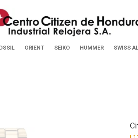
OSSIL
ORIENT
SEIKO
HUMMER
SWISS AL
Ci
L
1