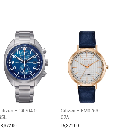
Centro Citizen
Typically replies within a day
Citizen – CA7040-
Citizen – EM0763-
85L
07A
L
8,372.00
L
6,371.00
Horario de atención 9:00 am - 5:00