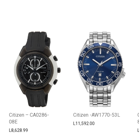
Citizen – CA0286-
Citizen -AW1770-53L
08E
L
11,592.00
L
8,628.99