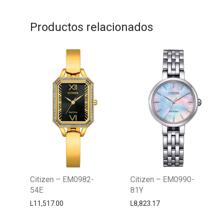
Productos relacionados
Citizen – EM0982-
Citizen – EM0990-
54E
81Y
L
11,517.00
L
8,823.17