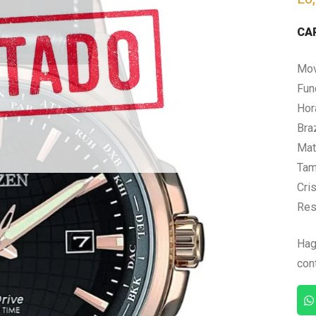
CA
Mov
Fun
Hor
Bra
Mate
Tam
Cris
Res
Hag
con