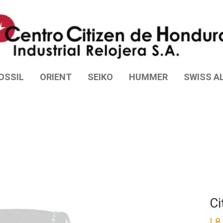
OSSIL
ORIENT
SEIKO
HUMMER
SWISS AL
Ci
L
8