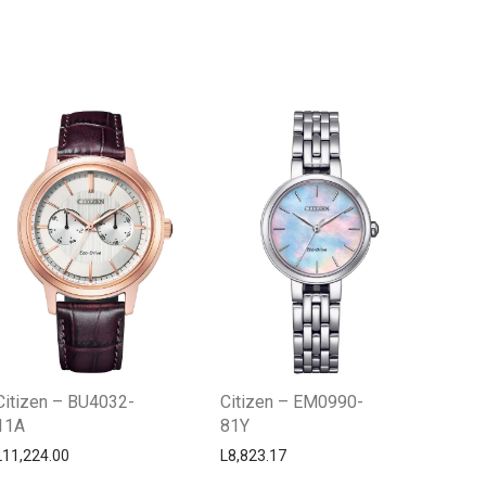
Centro Citizen
Typically replies within a day
Citizen – BU4032-
Citizen – EM0990-
11A
81Y
L
11,224.00
L
8,823.17
Horario de atención 9:00 am - 5:00