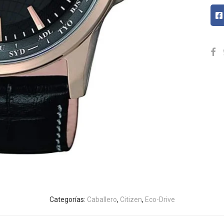
Categorías:
Caballero
,
Citizen
,
Eco-Drive