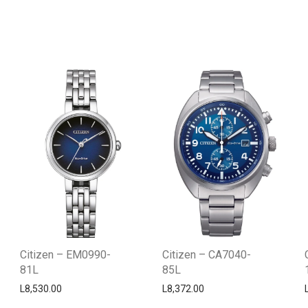
Citizen – EM0990-
Citizen – CA7040-
81L
85L
L
8,530.00
L
8,372.00