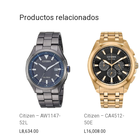
Productos relacionados
Citizen – AW1147-
Citizen – CA4512-
52L
50E
L
8,634.00
L
16,008.00