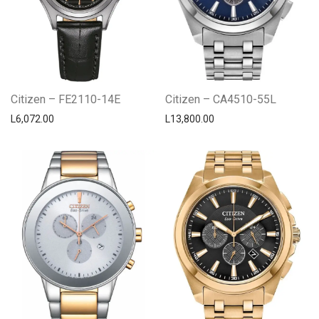
Citizen – FE2110-14E
Citizen – CA4510-55L
L
6,072.00
L
13,800.00