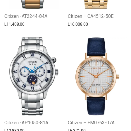
Citizen -AT2244-84A
Citizen – CA4512-50E
L
11,408.00
L
16,008.00
Citizen -AP1050-81A
Citizen – EM0763-07A
L
12,880.00
L
6,371.00