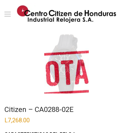
Citizen – CA0288-02E
L
7,268.00