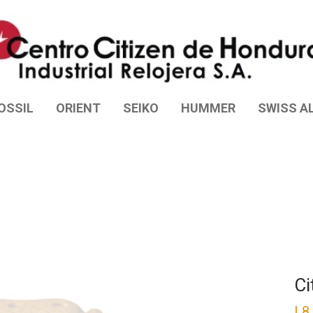
OSSIL
ORIENT
SEIKO
HUMMER
SWISS AL
Ci
L
8