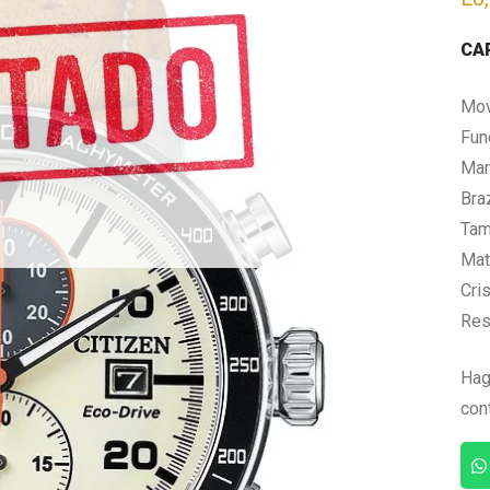
CA
Mov
Fun
Mar
Bra
Tam
Mate
Cris
Res
Hag
con