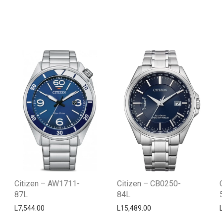
Citizen – AW1711-
Citizen – CB0250-
87L
84L
L
7,544.00
L
15,489.00