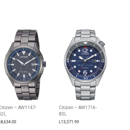
Centro Citizen
Typically replies within a day
Citizen – AW1147-
Citizen – AW1716-
52L
83L
L
8,634.00
L
13,371.99
Horario de atención 9:00 am - 5:00