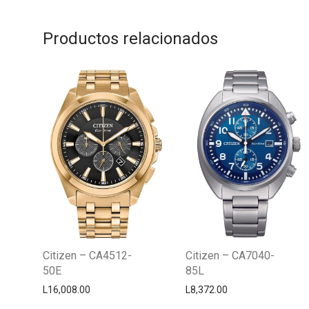
Productos relacionados
Citizen – CA4512-
Citizen – CA7040-
50E
85L
L
16,008.00
L
8,372.00