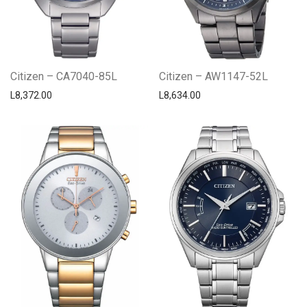
Citizen – CA7040-85L
Citizen – AW1147-52L
L
8,372.00
L
8,634.00