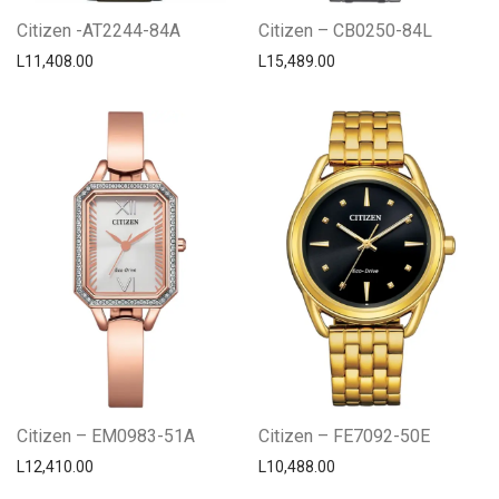
Citizen -AT2244-84A
Citizen – CB0250-84L
L
11,408.00
L
15,489.00
Citizen – EM0983-51A
Citizen – FE7092-50E
L
12,410.00
L
10,488.00