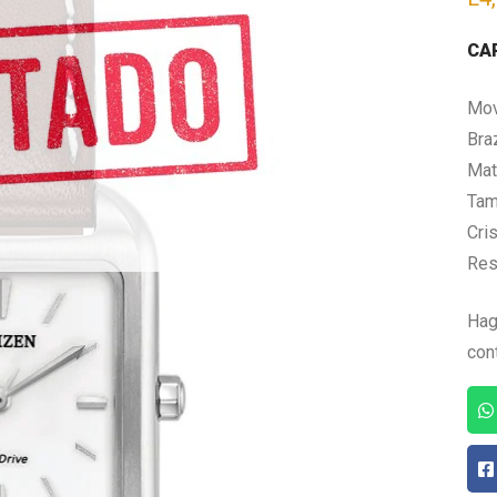
CA
Mov
Bra
Mate
Tam
Cris
Res
Hag
con