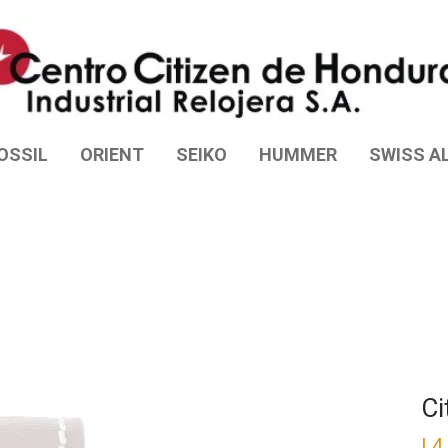
OSSIL
ORIENT
SEIKO
HUMMER
SWISS AL
Ci
L
4