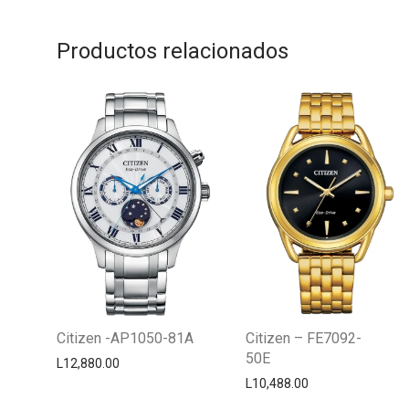
Productos relacionados
Citizen -AP1050-81A
Citizen – FE7092-
50E
L
12,880.00
L
10,488.00