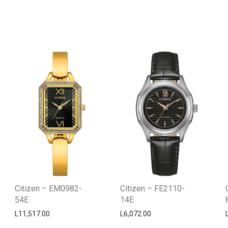
Citizen – EM0982-
Citizen – FE2110-
54E
14E
L
11,517.00
L
6,072.00