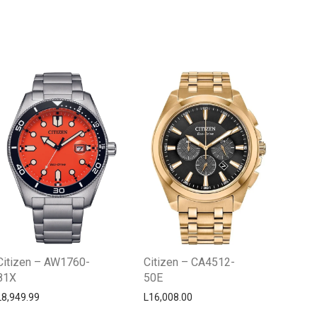
Centro Citizen
Typically replies within a day
Citizen – AW1760-
Citizen – CA4512-
81X
50E
L
8,949.99
L
16,008.00
Horario de atención 9:00 am - 5:00