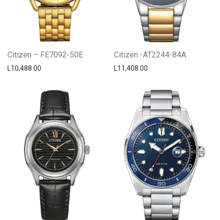
Citizen – FE7092-50E
Citizen -AT2244-84A
L
10,488.00
L
11,408.00