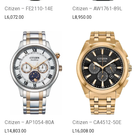
Citizen – FE2110-14E
Citizen – AW1761-89L
L
6,072.00
L
8,950.00
Citizen – AP1054-80A
Citizen – CA4512-50E
L
14,803.00
L
16,008.00