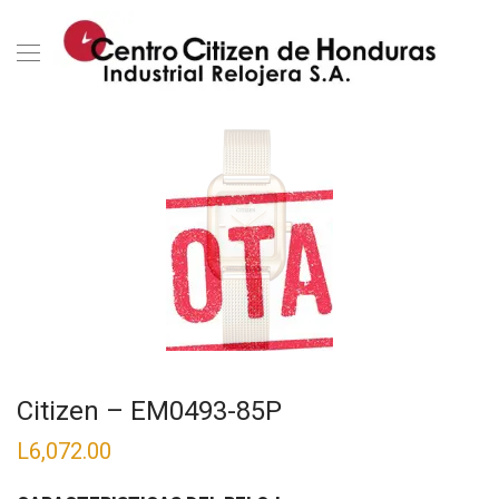
Citizen – EM0493-85P
L
6,072.00