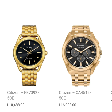
Citizen – FE7092-
Citizen – CA4512-
50E
50E
L
10,488.00
L
16,008.00