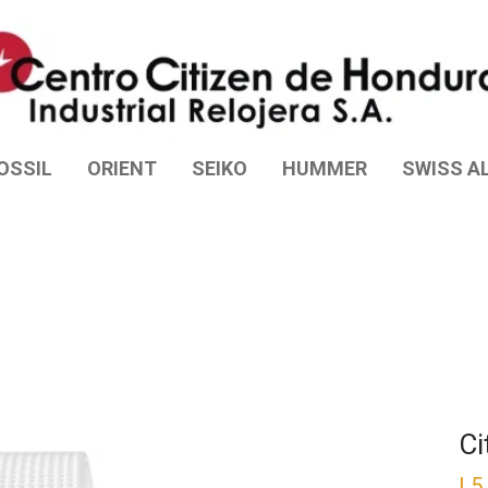
OSSIL
ORIENT
SEIKO
HUMMER
SWISS AL
Ci
L
5