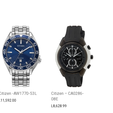
Centro Citizen
Typically replies within a day
Citizen -AW1770-53L
Citizen – CA0286-
08E
L
11,592.00
L
8,628.99
Horario de atención 9:00 am - 5:00