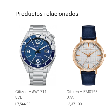
Productos relacionados
Citizen – AW1711-
Citizen – EM0763-
87L
07A
L
7,544.00
L
6,371.00