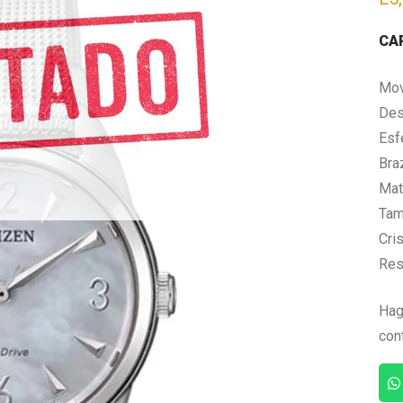
CA
Mov
Des
Esf
Bra
Mate
Tam
Cris
Res
Hag
con