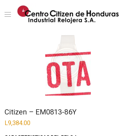
Citizen – EM0813-86Y
L
9,384.00