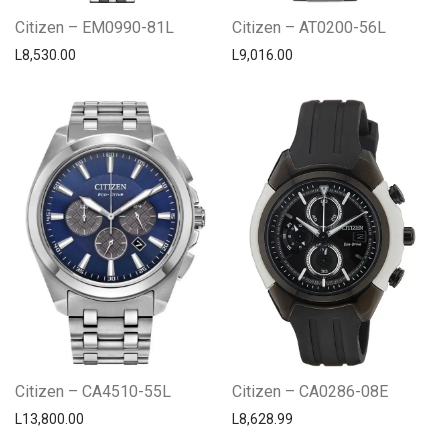
Citizen – EM0990-81L
Citizen – AT0200-56L
L
8,530.00
L
9,016.00
Citizen – CA4510-55L
Citizen – CA0286-08E
L
13,800.00
L
8,628.99