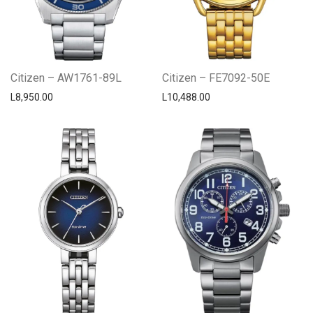
Citizen – AW1761-89L
Citizen – FE7092-50E
L
8,950.00
L
10,488.00