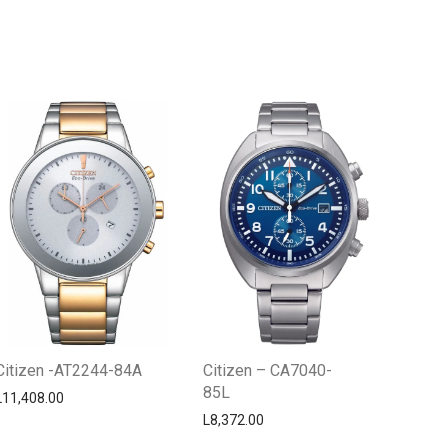
Centro Citizen
Typically replies within a day
Citizen -AT2244-84A
Citizen – CA7040-
85L
L
11,408.00
L
8,372.00
Horario de atención 9:00 am - 5:00