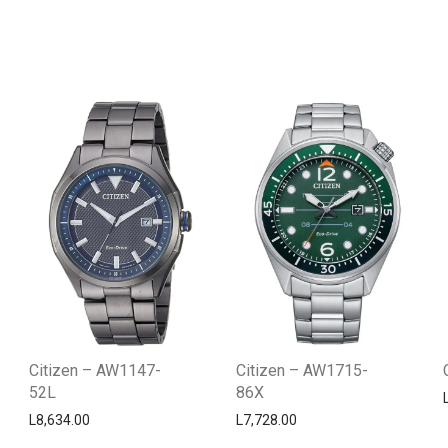
Citizen – AW1147-
Citizen – AW1715-
52L
86X
L
8,634.00
L
7,728.00