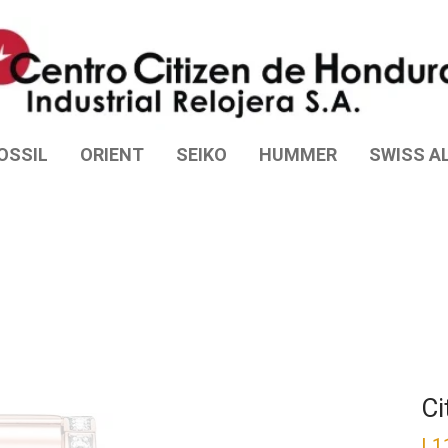
OSSIL
ORIENT
SEIKO
HUMMER
SWISS AL
Ci
L
1