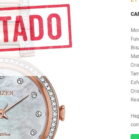
CA
Mov
Fun
Bra
Mate
Cri
Tam
Esf
Cris
Res
Hag
con