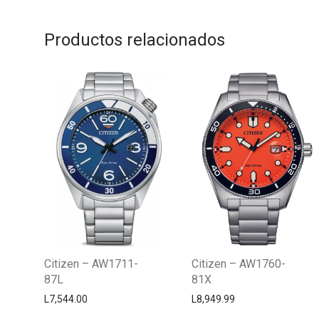
Productos relacionados
Citizen – AW1711-
Citizen – AW1760-
87L
81X
L
7,544.00
L
8,949.99