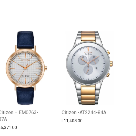
Centro Citizen
Typically replies within a day
Citizen – EM0763-
Citizen -AT2244-84A
07A
L
11,408.00
L
6,371.00
Horario de atención 9:00 am - 5:00