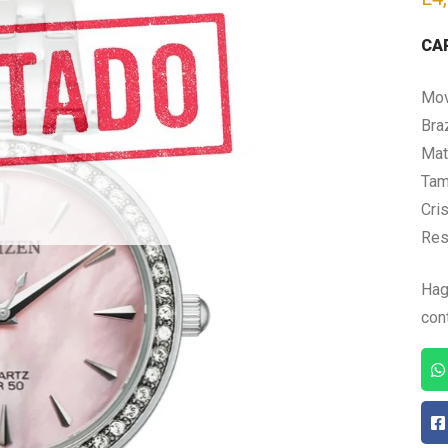
CA
Mov
Bra
Mate
Tam
Cris
Res
Hag
con