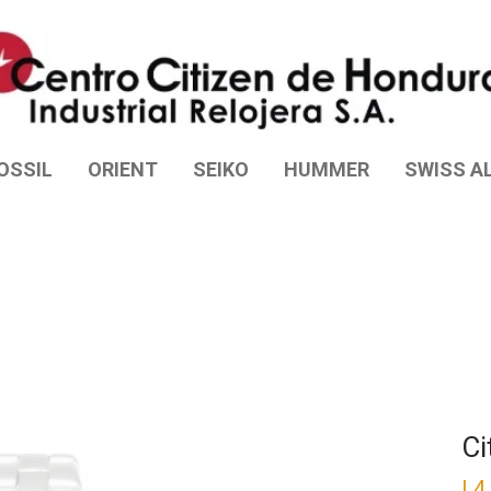
OSSIL
ORIENT
SEIKO
HUMMER
SWISS AL
Ci
L
4