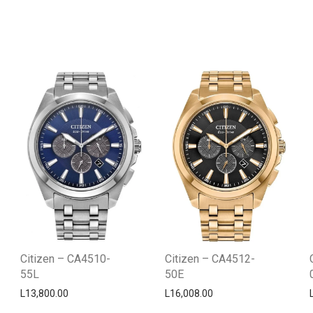
Citizen – CA4510-
Citizen – CA4512-
55L
50E
L
13,800.00
L
16,008.00