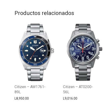
Productos relacionados
Citizen – AW1761-
Citizen – AT0200-
89L
56L
L
8,950.00
L
9,016.00