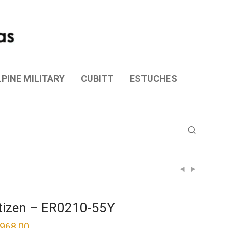
PINE MILITARY
CUBITT
ESTUCHES
tizen – ER0210-55Y
,968.00