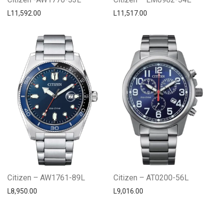
L
11,592.00
L
11,517.00
Citizen – AW1761-89L
Citizen – AT0200-56L
L
8,950.00
L
9,016.00