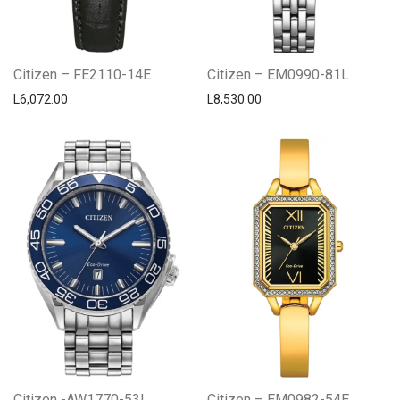
Citizen – FE2110-14E
Citizen – EM0990-81L
L
6,072.00
L
8,530.00
Citizen -AW1770-53L
Citizen – EM0982-54E