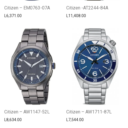
Citizen – EM0763-07A
Citizen -AT2244-84A
L
6,371.00
L
11,408.00
Citizen – AW1147-52L
Citizen – AW1711-87L
L
8,634.00
L
7,544.00