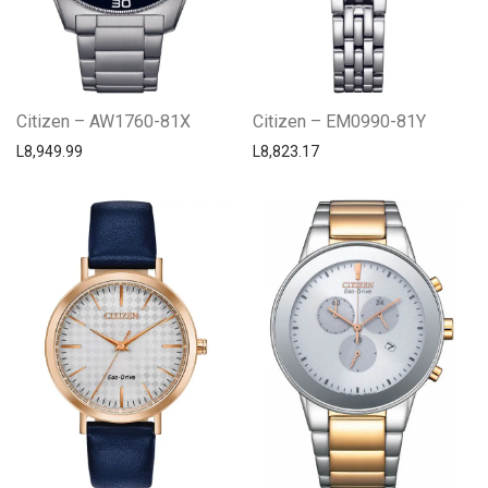
Citizen – AW1760-81X
Citizen – EM0990-81Y
L
8,949.99
L
8,823.17