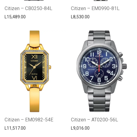
Citizen – CB0250-84L
Citizen – EM0990-81L
L
15,489.00
L
8,530.00
Citizen – EM0982-54E
Citizen – AT0200-56L
L
11,517.00
L
9,016.00