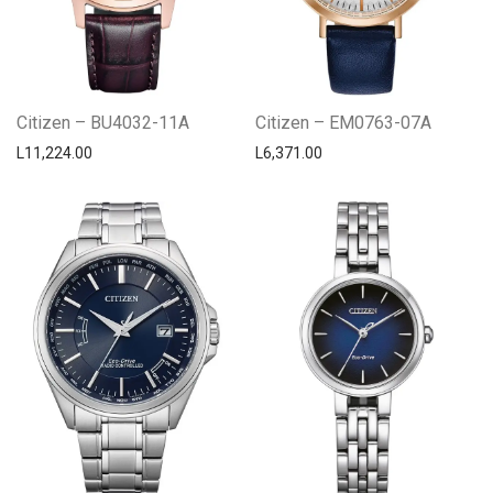
Citizen – BU4032-11A
Citizen – EM0763-07A
L
11,224.00
L
6,371.00