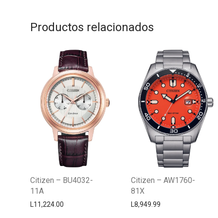
Productos relacionados
Citizen – BU4032-
Citizen – AW1760-
11A
81X
L
11,224.00
L
8,949.99