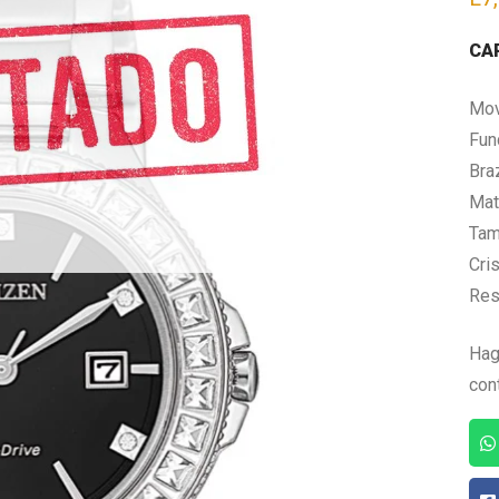
CA
Mov
Fun
Bra
Mate
Tam
Cris
Res
Hag
con