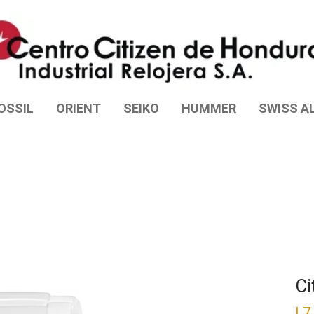
OSSIL
ORIENT
SEIKO
HUMMER
SWISS AL
Ci
L
7