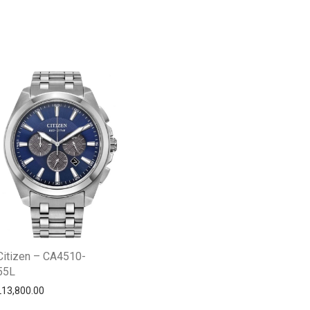
Centro Citizen
Typically replies within a day
Citizen – CA4510-
55L
L
13,800.00
Horario de atención 9:00 am - 5:00