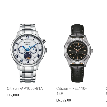
Citizen -AP1050-81A
Citizen – FE2110-
14E
L
12,880.00
L
6,072.00