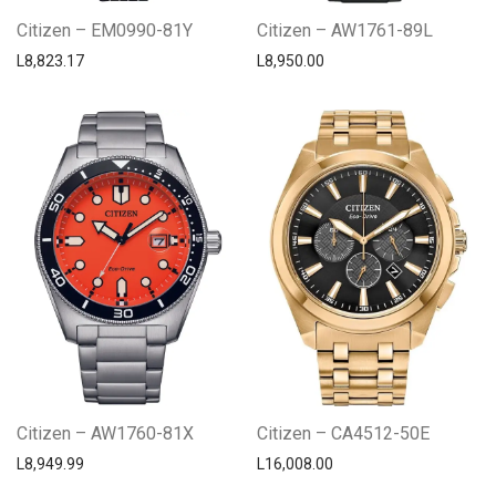
Citizen – EM0990-81Y
Citizen – AW1761-89L
L
8,823.17
L
8,950.00
Citizen – AW1760-81X
Citizen – CA4512-50E
L
8,949.99
L
16,008.00