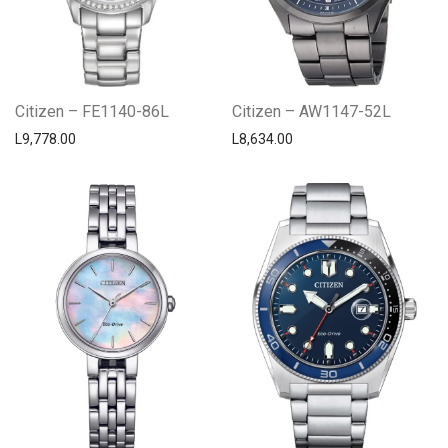
Citizen – FE1140-86L
Citizen – AW1147-52L
L
9,778.00
L
8,634.00