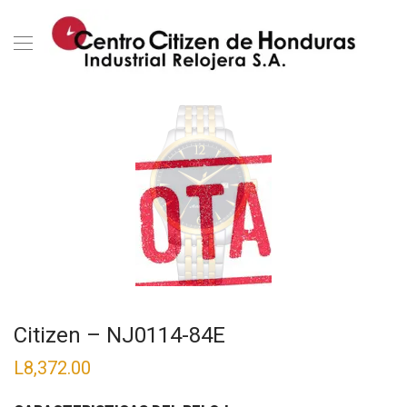
Citizen – NJ0114-84E
L
8,372.00