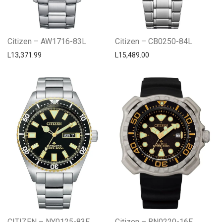
Citizen – AW1716-83L
Citizen – CB0250-84L
L
13,371.99
L
15,489.00
CITIZEN – NY0125-83E
Citizen – BN0220-16E