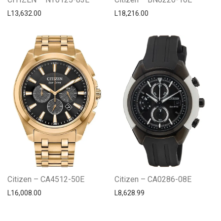
L
13,632.00
L
18,216.00
Citizen – CA4512-50E
Citizen – CA0286-08E
L
16,008.00
L
8,628.99