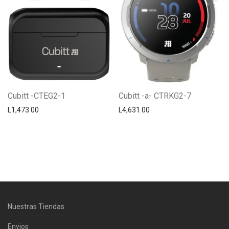
Cubitt -CTEG2-1
Cubitt -a- CTRKG2-7
L
1,473.00
L
4,631.00
Centro Citizen
Typically replies within a day
Nuestras Tiendas
Horario de atención 9:00 am - 5:00
pm.
Envios