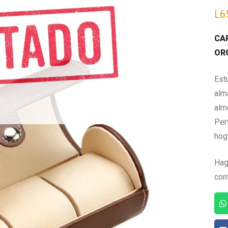
L
6
CA
OR
Est
alm
alm
Per
hog
Hag
con