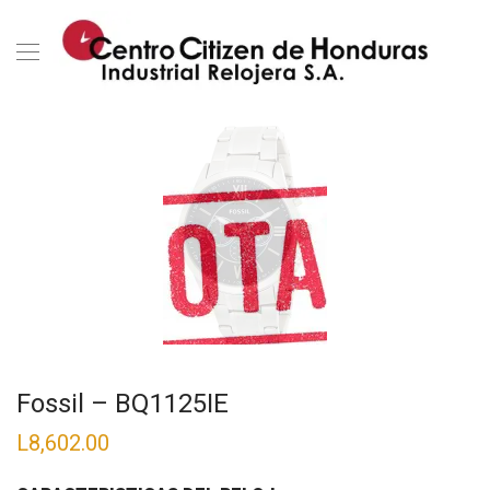
Fossil – BQ1125IE
L
8,602.00