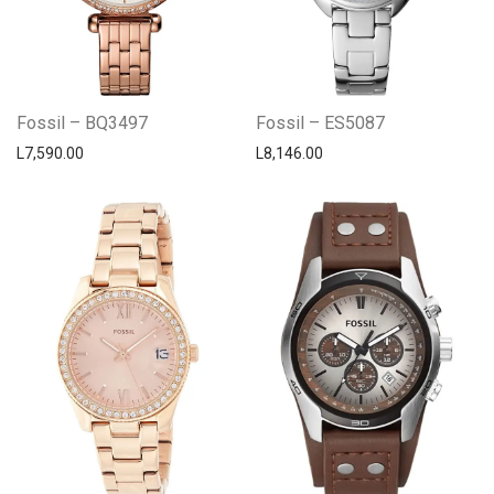
Fossil – BQ3497
Fossil – ES5087
L
7,590.00
L
8,146.00