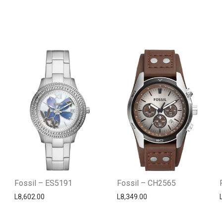
Fossil – ES5191
Fossil – CH2565
L
8,602.00
L
8,349.00