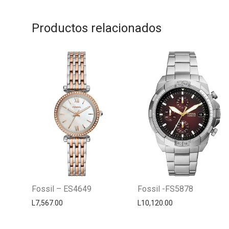
Productos relacionados
Fossil – ES4649
Fossil -FS5878
L
7,567.00
L
10,120.00