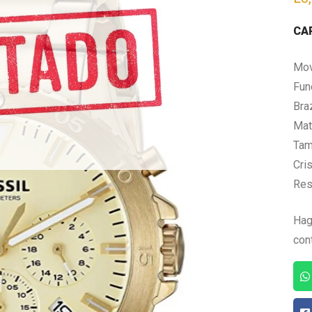
CA
Mov
Fun
Bra
Mate
Tam
Cris
Res
Hag
con