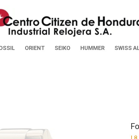
OSSIL
ORIENT
SEIKO
HUMMER
SWISS AL
Fo
L
8