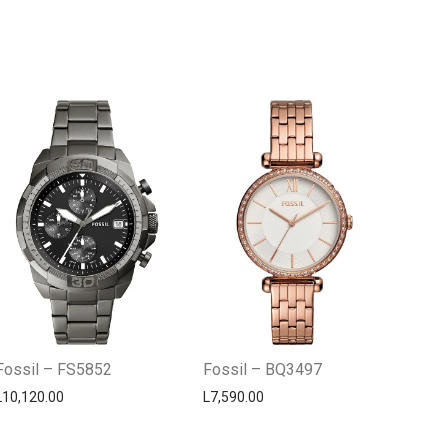
Centro Citizen
Typically replies within a day
Fossil – FS5852
Fossil – BQ3497
L
10,120.00
L
7,590.00
Horario de atención 9:00 am - 5:00
pm.