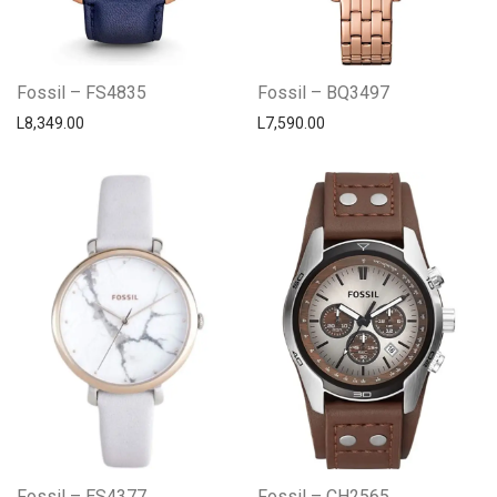
Fossil – FS4835
Fossil – BQ3497
L
8,349.00
L
7,590.00
Fossil – ES4377
Fossil – CH2565