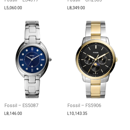
L
5,060.00
L
8,349.00
Fossil – ES5087
Fossil – FS5906
L
8,146.00
L
10,143.35