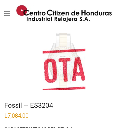
Fossil – ES3204
L
7,084.00