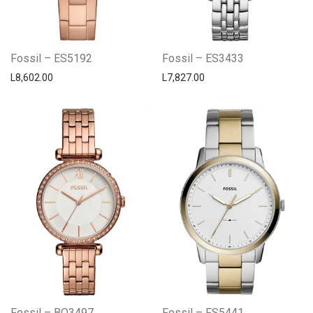
Fossil – ES5192
Fossil – ES3433
L
8,602.00
L
7,827.00
Fossil – BQ3497
Fossil – FS5441