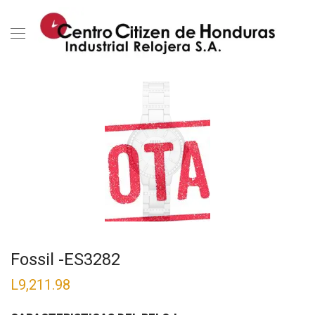
Fossil -ES3282
L
9,211.98