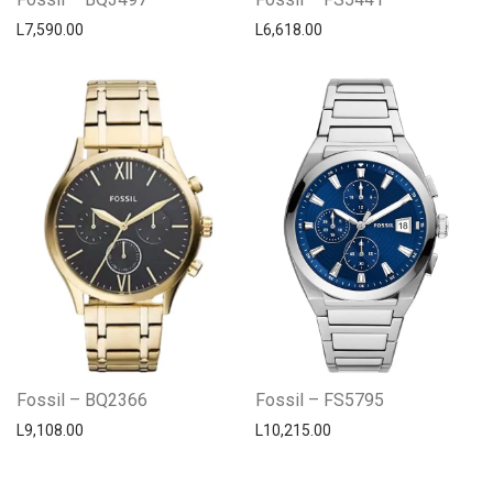
L
7,590.00
L
6,618.00
Fossil – BQ2366
Fossil – FS5795
L
9,108.00
L
10,215.00