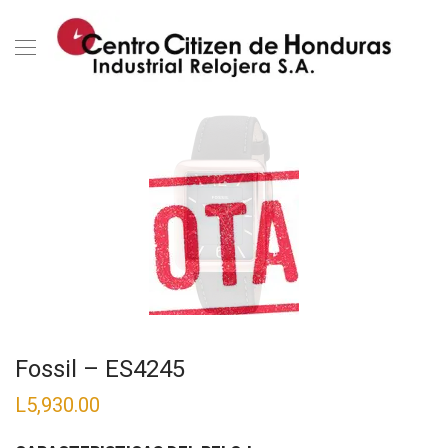
Fossil – ES4245
L
5,930.00