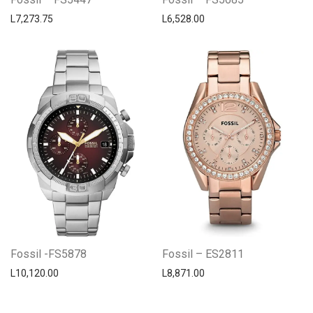
L
7,273.75
L
6,528.00
Fossil -FS5878
Fossil – ES2811
L
10,120.00
L
8,871.00