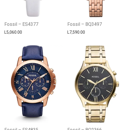
Fossil – ES4377
Fossil – BQ3497
L
5,060.00
L
7,590.00
Fossil – FS4835
Fossil – BQ2366