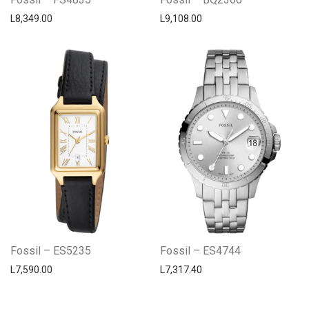
L
8,349.00
L
9,108.00
Fossil – ES5235
Fossil – ES4744
L
7,590.00
L
7,317.40