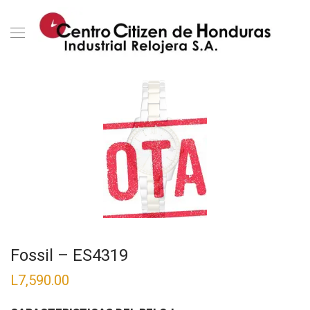
Fossil – ES4319
L
7,590.00