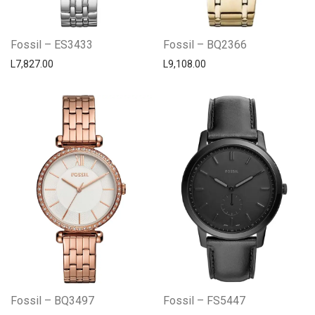
Fossil – ES3433
Fossil – BQ2366
L
7,827.00
L
9,108.00
Fossil – BQ3497
Fossil – FS5447