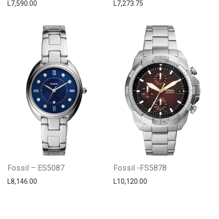
L
7,590.00
L
7,273.75
Fossil – ES5087
Fossil -FS5878
L
8,146.00
L
10,120.00
Centro Citizen