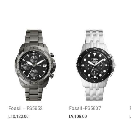
Fossil – FS5852
Fossil -FS5837
L
10,120.00
L
9,108.00