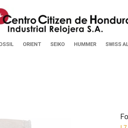
OSSIL
ORIENT
SEIKO
HUMMER
SWISS AL
Fo
L
7