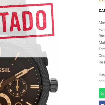
CA
Mov
Fun
Bra
Mate
Tam
Cris
Res
Hag
con