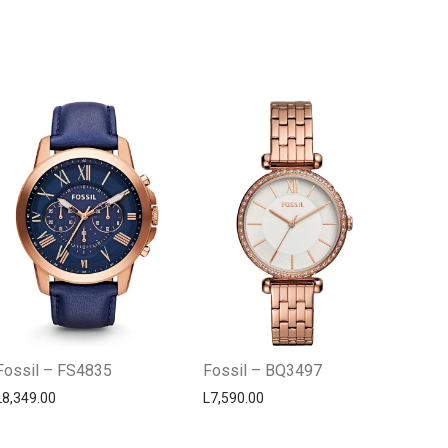
Centro Citizen
Typically replies within a day
Fossil – FS4835
Fossil – BQ3497
L
8,349.00
L
7,590.00
Horario de atención 9:00 am - 5:00
pm.