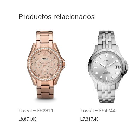
Productos relacionados
Fossil – ES2811
Fossil – ES4744
L
8,871.00
L
7,317.40