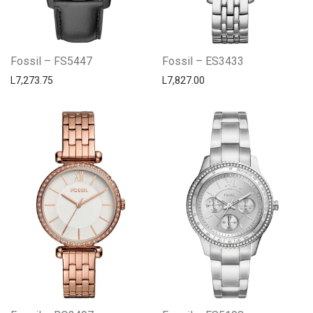
Fossil – FS5447
Fossil – ES3433
L
7,273.75
L
7,827.00