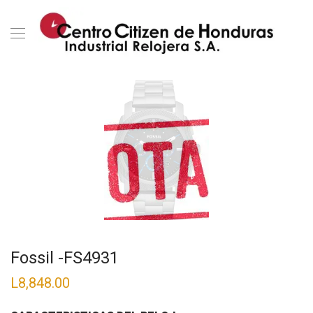
Fossil -FS4931
L
8,848.00