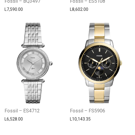
Fossil – BQ3497
Fossil – ES5108
L
7,590.00
L
8,602.00
Fossil – ES4712
Fossil – FS5906
L
6,528.00
L
10,143.35