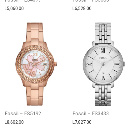
L
5,060.00
L
6,528.00
Fossil – ES5192
Fossil – ES3433
L
8,602.00
L
7,827.00