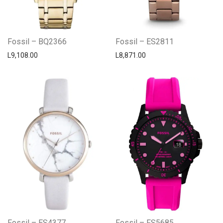
Fossil – BQ2366
Fossil – ES2811
L
9,108.00
L
8,871.00
Fossil – ES4377
Fossil – FS5685