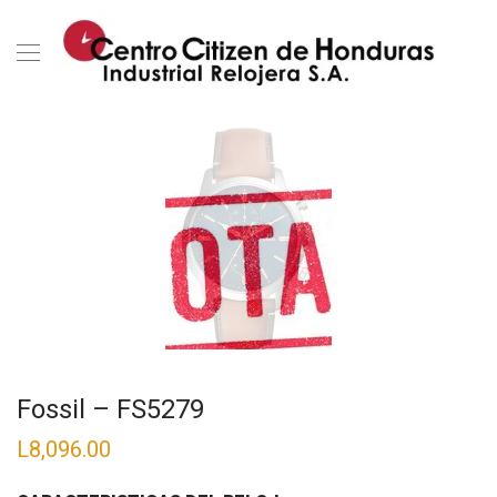
Fossil – FS5279
L
8,096.00