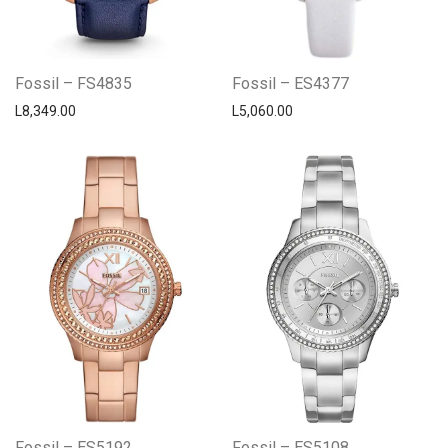
Fossil – FS4835
Fossil – ES4377
L
8,349.00
L
5,060.00
Fossil – ES5192
Fossil – ES5108