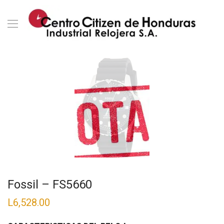
Fossil – FS5660
L
6,528.00