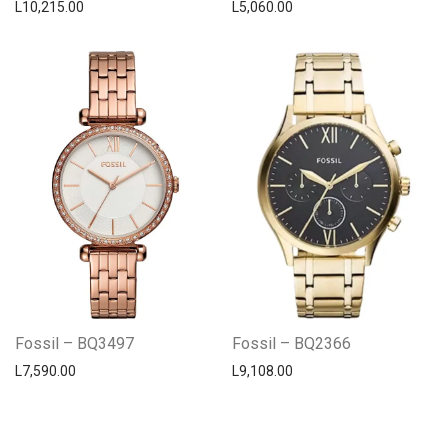
L
10,215.00
L
5,060.00
Fossil – BQ3497
Fossil – BQ2366
L
7,590.00
L
9,108.00
Centro Citizen