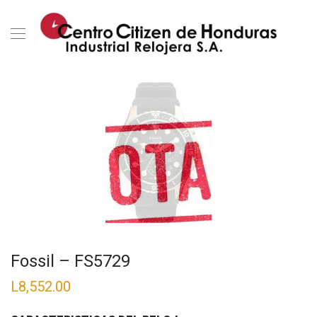
Fossil – FS5729
L
8,552.00