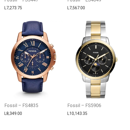
L
7,273.75
L
7,567.00
Fossil – FS4835
Fossil – FS5906
L
8,349.00
L
10,143.35