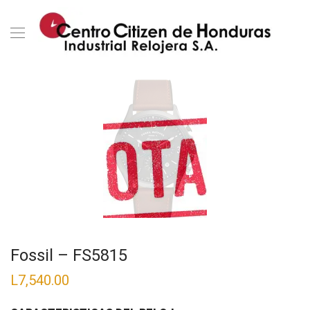
Fossil – FS5815
L
7,540.00