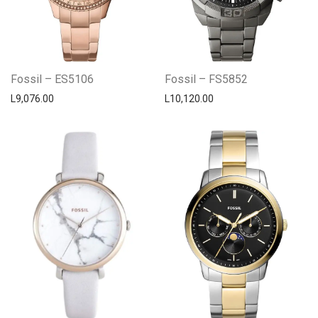
Fossil – ES5106
Fossil – FS5852
L
9,076.00
L
10,120.00