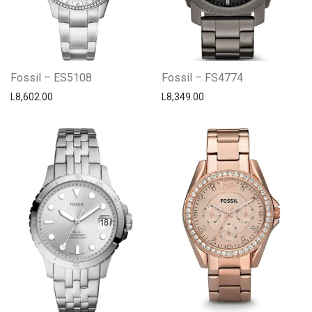
Fossil – ES5108
Fossil – FS4774
L
8,602.00
L
8,349.00