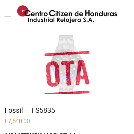
Fossil – FS5835
L
7,540.00