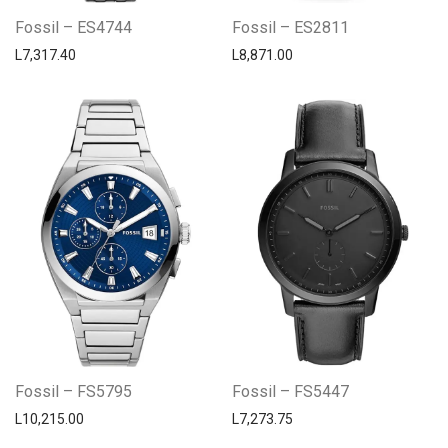
Fossil – ES4744
Fossil – ES2811
L
7,317.40
L
8,871.00
Fossil – FS5795
Fossil – FS5447
L
10,215.00
L
7,273.75