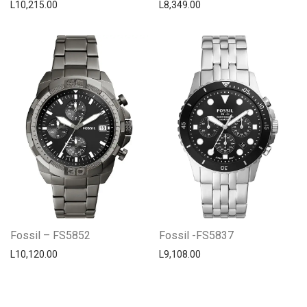
L
10,215.00
L
8,349.00
Fossil – FS5852
Fossil -FS5837
L
10,120.00
L
9,108.00
Centro Citizen