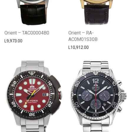
Orient – TAC00004B0
Orient – RA-
AC0M01S30B
L
9,973.00
L
10,912.00