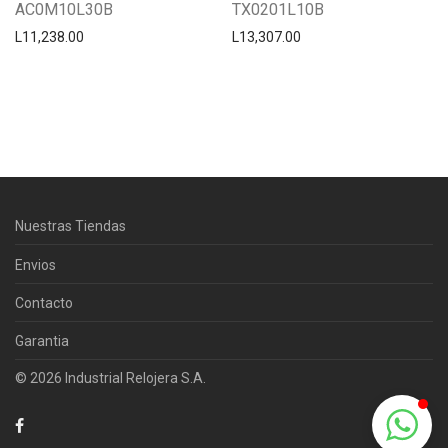
AC0M10L30B
TX0201L10B
L
11,238.00
L
13,307.00
Centro Citizen
Typically replies within a day
Nuestras Tiendas
Horario de atención 9:00 am - 5:00
pm.
Envios
Contacto
Garantia
© 2026 Industrial Relojera S.A.