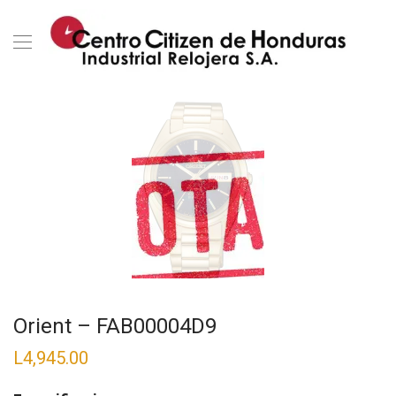
Orient – FAB00004D9
L
4,945.00