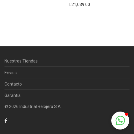
L
21,039.00
Centro Citizen
Typically replies within a day
Nuestras Tiendas
Horario de atención 9:00 am - 5:00
pm.
Envios
Contacto
Garantia
© 2026 Industrial Relojera S.A.