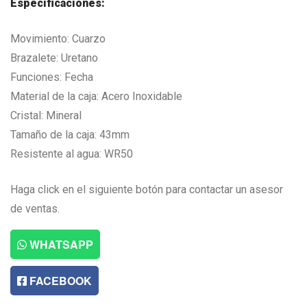
Especificaciones:
L3,292.00.
L2,469.75.
Movimiento: Cuarzo
Brazalete: Uretano
Funciones: Fecha
Material de la caja: Acero Inoxidable
Cristal: Mineral
Tamaño de la caja: 43mm
Resistente al agua: WR50
Haga click en el siguiente botón para contactar un asesor
de ventas.
WHATSAPP
FACEBOOK