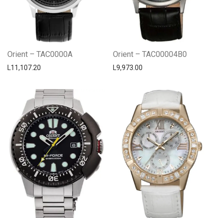
Orient – TAC0000A
Orient – TAC00004B0
L
11,107.20
L
9,973.00