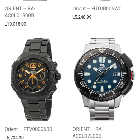
ORIENT – RA-
Orient – FUT0B006W0
AC0L01B00B
L
5,248.99
L
19,018.00
Orient – FTV00006B0
ORIENT – RA-
AC0L07L00B
L
5,704.00