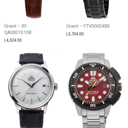
Orient – RF-
Orient – FTV00004B0
QA0001S10B
L
5,704.00
L
4,324.00