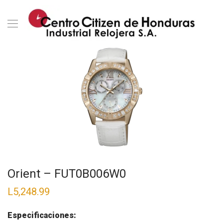
Orient – FUT0B006W0
L
5,248.99
Especificaciones: