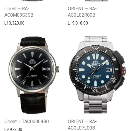
Orient – RA-
ORIENT – RA-
AC0M03S30B
AC0L02R00B
L
10,323.00
L
19,018.00
Orient – TAC00004B0
ORIENT – RA-
AC0L07L00B
L
9,973.00