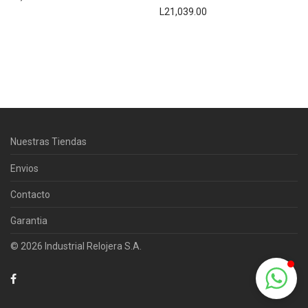
L
21,039.00
Centro Citizen
Typically replies within a day
Nuestras Tiendas
Horario de atención 9:00 am - 5:00
pm.
Envios
Contacto
Garantia
© 2026 Industrial Relojera S.A.