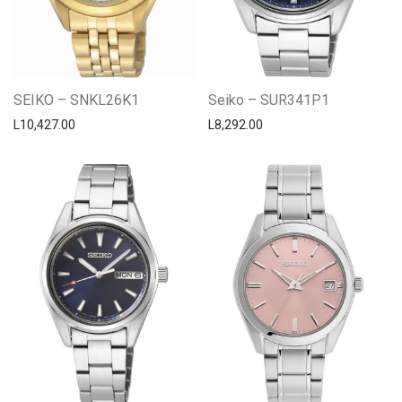
SEIKO – SNKL26K1
Seiko – SUR341P1
L
10,427.00
L
8,292.00