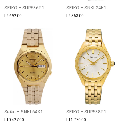
SEIKO – SUR636P1
SEIKO – SNKL24K1
L
9,692.00
L
9,863.00
Seiko – SNKL64K1
SEIKO – SUR538P1
L
10,427.00
L
11,770.00