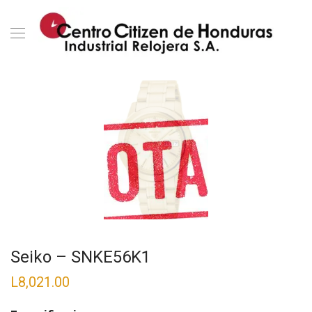
Seiko – SNKE56K1
L
8,021.00