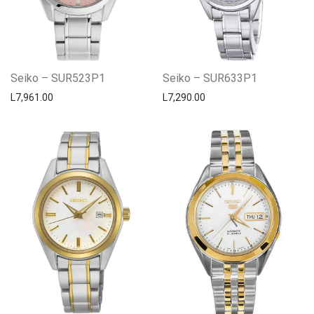
Seiko – SUR523P1
Seiko – SUR633P1
L
7,961.00
L
7,290.00