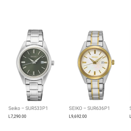
Seiko – SUR533P1
SEIKO – SUR636P1
L
7,290.00
L
9,692.00