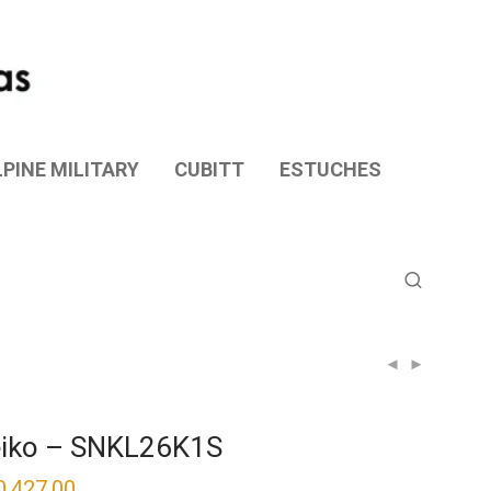
PINE MILITARY
CUBITT
ESTUCHES
iko – SNKL26K1S
0,427.00