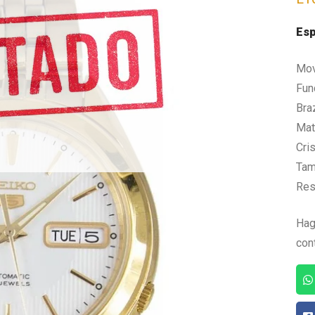
Esp
Mov
Fun
Bra
Mate
Cris
Tam
Res
Hag
con