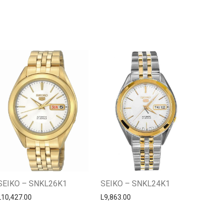
Centro Citizen
Typically replies within a day
SEIKO – SNKL26K1
SEIKO – SNKL24K1
L
10,427.00
L
9,863.00
Horario de atención 9:00 am - 5:00
pm.