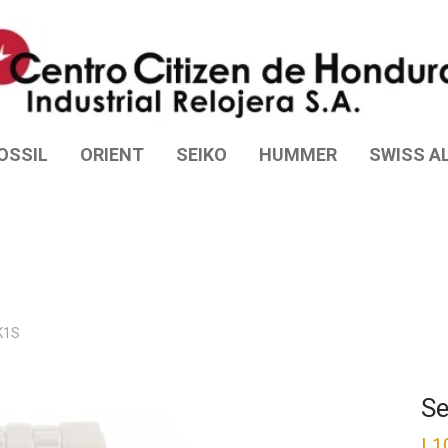
OSSIL
ORIENT
SEIKO
HUMMER
SWISS AL
K1S
Se
L
1