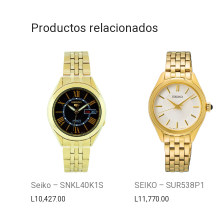
Productos relacionados
Seiko – SNKL40K1S
SEIKO – SUR538P1
L
10,427.00
L
11,770.00