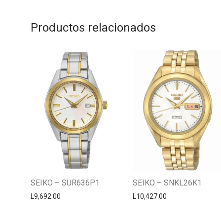
Productos relacionados
SEIKO – SUR636P1
SEIKO – SNKL26K1
L
9,692.00
L
10,427.00