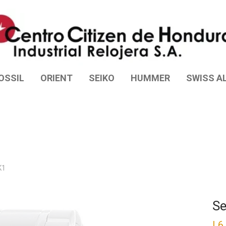
OSSIL
ORIENT
SEIKO
HUMMER
SWISS AL
K1
Se
L
6