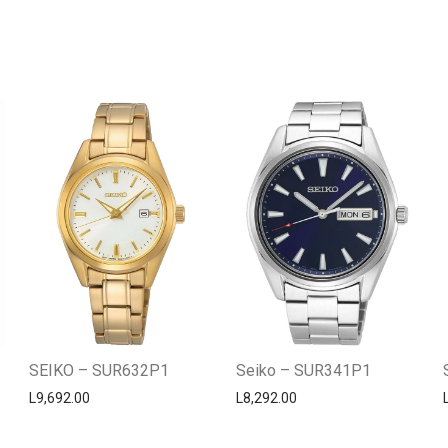
SEIKO – SUR632P1
Seiko – SUR341P1
L
9,692.00
L
8,292.00