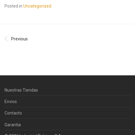
Posted in
Uncategorized
.
Previous
Centro Citizen
Typically replies within a day
Nuestras Tiendas
Horario de atención 9:00 am - 5:00
pm.
Envios
Contacto
Garantia