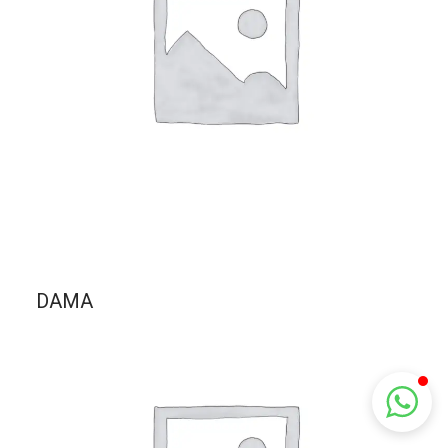
Centro Citizen
Typically replies within a day
Horario de atención 9:00 am - 5:00
pm.
DAMA