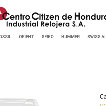
OSSIL
ORIENT
SEIKO
HUMMER
SWISS AL
C
L
2