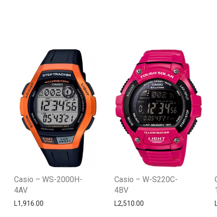
Casio – WS-2000H-
Casio – W-S220C-
4AV
4BV
L
1,916.00
L
2,510.00