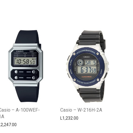
Centro Citizen
Typically replies within a day
Casio – A-100WEF-
Casio – W-216H-2A
1A
L
1,232.00
L
2,247.00
Horario de atención 9:00 am - 5:00