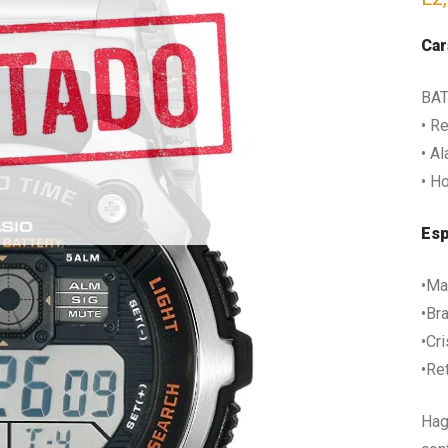
Car
BAT
• R
• A
• H
Esp
•Ma
•Br
•Cri
•Re
Hag