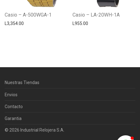
Casio – A-500WGA-1
Casio – LA-20WH-1A
L
3,354.00
L
955.00
Centro Citizen
Typically replies within a day
Nuestras Tiendas
Horario de atención 9:00 am - 5:00
pm.
Envios
Contacto
Garantia
© 2026 Industrial Relojera S.A.