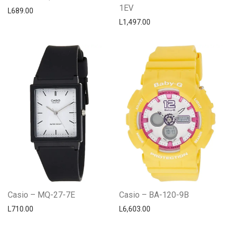
1EV
L
689.00
L
1,497.00
Casio – MQ-27-7E
Casio – BA-120-9B
L
710.00
L
6,603.00