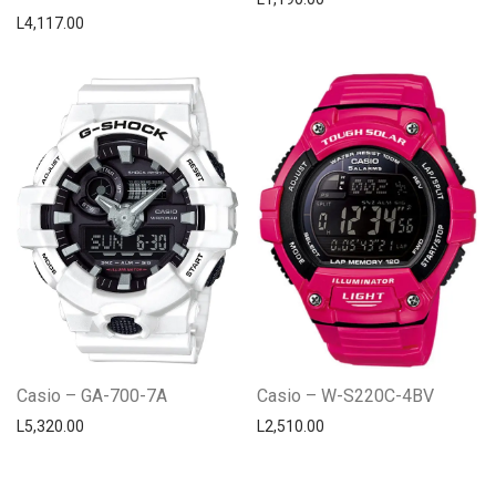
L
4,117.00
Casio – GA-700-7A
Casio – W-S220C-4BV
L
5,320.00
L
2,510.00