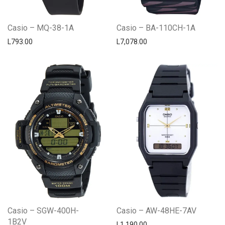
Casio – MQ-38-1A
Casio – BA-110CH-1A
L
793.00
L
7,078.00
Casio – SGW-400H-
Casio – AW-48HE-7AV
1B2V
L
1,190.00