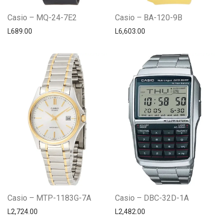
Casio – MQ-24-7E2
Casio – BA-120-9B
L
689.00
L
6,603.00
Casio – MTP-1183G-7A
Casio – DBC-32D-1A
L
2,724.00
L
2,482.00