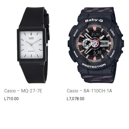
Casio – MQ-27-7E
Casio – BA-110CH-1A
L
710.00
L
7,078.00
Centro Citizen
Typically replies within a day