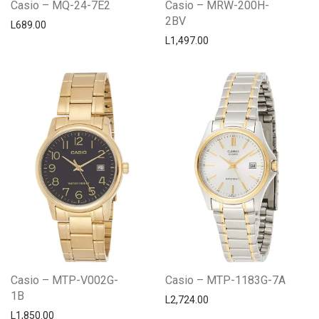
Casio – MQ-24-7E2
Casio – MRW-200H-
2BV
L
689.00
L
1,497.00
Casio – MTP-V002G-
Casio – MTP-1183G-7A
1B
L
2,724.00
L
1,850.00