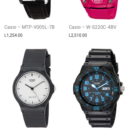
Casio – MTP-V005L-7B
Casio – W-S220C-4BV
L
1,254.00
L
2,510.00